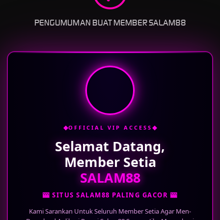
PENGUMUMAN BUAT MEMBER SALAM88
◆
◆
OFFICIAL VIP ACCESS
Selamat Datang,
Member Setia
SALAM88
🎰 SITUS SALAM88 PALING GACOR 🎰
Kami Sarankan Untuk Seluruh Member Setia Agar Men-