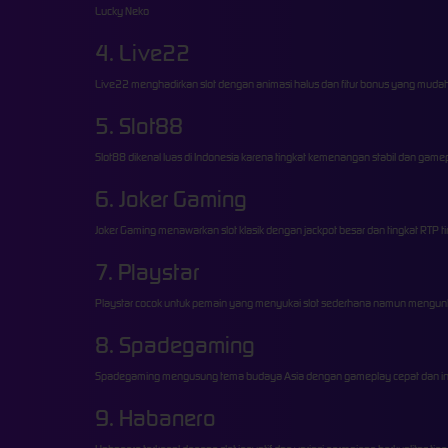
Lucky Neko
4. Live22
Live22 menghadirkan slot dengan animasi halus dan fitur bonus yang mudah 
5. Slot88
Slot88 dikenal luas di Indonesia karena tingkat kemenangan stabil dan gam
6. Joker Gaming
Joker Gaming menawarkan slot klasik dengan jackpot besar dan tingkat RTP ti
7. Playstar
Playstar cocok untuk pemain yang menyukai slot sederhana namun mengun
8. Spadegaming
Spadegaming mengusung tema budaya Asia dengan gameplay cepat dan inte
9. Habanero