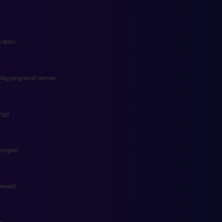
dipicu.
eplay yang ramah pemain.
nggi.
tungkan.
raktif.