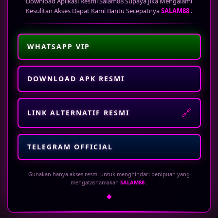
Download Aplikasi Resmi Salam88 Supaya Jika Mengalami
Kesulitan Akses Dapat Kami Bantu Secepatnya
SALAM88
.
ercaya Di Indonesia
WHATSAPP VIP
ine Gacor Terpercaya di Indon
ilihan utama para pecinta judi online di Indonesia tahun 2026. Dengan reputasi yang terus meningk
DOWNLOAD APK RESMI
rm ini dirancang untuk memberikan pengalaman bermain yang aman, nyaman, dan menguntungkan ba
 seluruh data pribadi dan transaksi finansial pemain terlindungi dengan baik. Selain itu, laya
 gacor favorit dengan tingkat kepuasan member yang tinggi.
🔗
LINK ALTERNATIF RESMI
Dibanding Situs Lain
a menghadirkan berbagai keunggulan kompetitif yang menjadikannya unggul di mesin pencari dan
TELEGRAM OFFICIAL
kan peluang menang lebih besar.
 (Random Number Generator) yang adil.
Gunakan hanya akses resmi untuk menghindari penipuan yang
hone tanpa kendala.
mengatasnamakan
SALAM88
.
n menit.
vent eksklusif.
◆
pat.