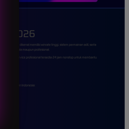
esia 2026
at, SALAM88 dikenal memiliki winrate tinggi, sistem permainan adil, serta
gi pemain pemula maupun profesional.
nan customer service profesional tersedia 24 jam nonstop untuk membantu
 di hati pemain Indonesia: