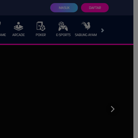
MASUK
DAFTAR
GAME
ARCADE
POKER
E-SPORTS
SABUNG AYAM
PROMOSI