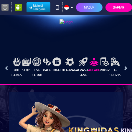
Main di
MASUK
DAFTAR
Telegram
HOT
SLOTS
LIVE
RACE
TOGEL
OLAHRAGA
CRASH
ARCADE
POKER
E-
SABUN
GAMES
CASINO
GAME
SPORTS
AYAM