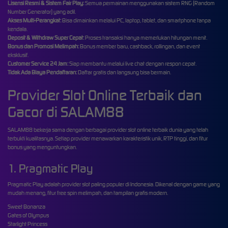
Lisensi Resmi & Sistem Fair Play:
Semua permainan menggunakan sistem RNG (Random
Number Generator) yang adil.
Akses Multi-Perangkat:
Bisa dimainkan melalui PC, laptop, tablet, dan smartphone tanpa
kendala.
Deposit & Withdraw Super Cepat:
Proses transaksi hanya memerlukan hitungan menit.
Bonus dan Promosi Melimpah:
Bonus member baru, cashback, rollingan, dan event
eksklusif.
Customer Service 24 Jam:
Siap membantu melalui live chat dengan respon cepat.
Tidak Ada Biaya Pendaftaran:
Daftar gratis dan langsung bisa bermain.
Provider Slot Online Terbaik dan
Gacor di SALAM88
SALAM88 bekerja sama dengan berbagai provider slot online terbaik dunia yang telah
terbukti kualitasnya. Setiap provider menawarkan karakteristik unik, RTP tinggi, dan fitur
bonus yang menguntungkan.
1. Pragmatic Play
Pragmatic Play adalah provider slot paling populer di Indonesia. Dikenal dengan game yang
mudah menang, fitur free spin melimpah, dan tampilan grafis modern.
Sweet Bonanza
Gates of Olympus
Starlight Princess