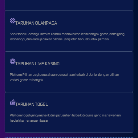
TARUHAN OLAHRAGA
Sportsbook Gaming Platform Terbaik menawarkan lebih banyak game, odds yang
lebih tinggi, dan menyediakan pilihan yang lebih banyak untuk pemain.
TARUHAN LIVE KASINO
Platform Pilihan bagi perusahaan-perusahaan terbaik di dunia, dengan pilihan
variasi game terbanyak
TARUHAN TOGEL
Platform togel yang menarik dari perusahan terbaik di dunia yang menawarkan
hadiah kemenangan besar