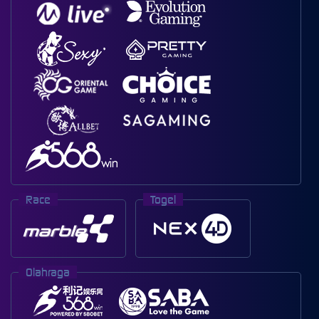
Race
Togel
Olahraga