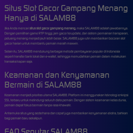
Situs Slot Gacor Gampang Menang
Hanya di SALAM88
Jika Anda mencari
situs slot gacor gampang menang
, maka SALAM88 adalah jawabannya.
Dengan pemilihan game RTP tinggi, jam gacor terupdate, dan sistem permainan transparan,
peluang menang menjadi jauh lebih besar. SALAM88 juga rutin memberikan bocoran slot
gacor harian untuk membantu pemain meraih maxwin.
Selain itu, SALAM88 mendukung berbagai metode pembayaran populer di Indonesia
seperti transfer bank lokal dan e-wallet, sehingga memudahkan pemain dalam melakukan
transaksi kapan saja.
Keamanan dan Kenyamanan
Bermain di SALAM88
Keamanan menjadi prioritas utama SALAM88. Platform ini menggunakan teknologi enkripsi
SSL terbaru untuk melindungi seluruh data pemain. Dengan sistem keamanan kelas dunia,
pemain dapat fokus bermain tanpa rasa khawatir.
Antarmuka situs yang sederhana dan cepat juga memberikan kenyamanan ekstra, bahkan
bagi pemain baru sekalipun.
FAQ Seputar SALAM88