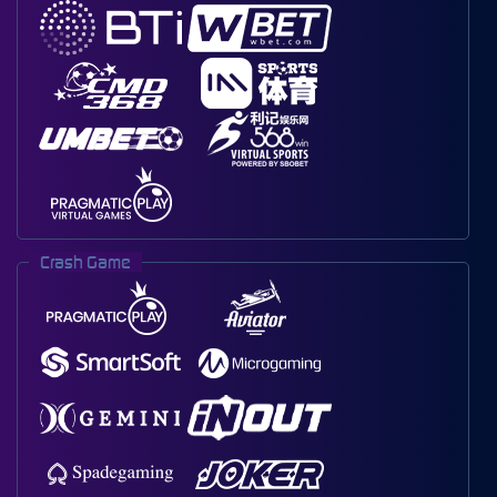
Crash Game