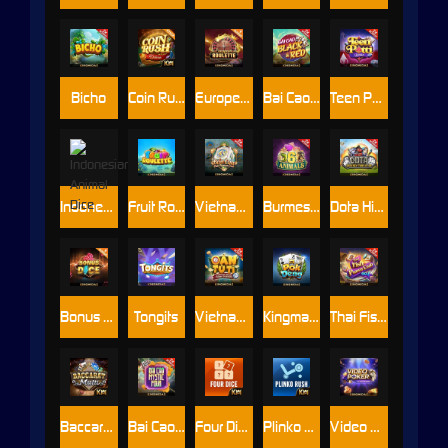
Bicho
Coin Rush Deluxe
European Roulette
Bai Cao Black & Red
Teen Patti Versus
Indonesian Animal Dice
Fruit Roulette
Vietnam Fish Prawn Crab
Burmese 6 Animals
Dota Hi-Lo
Bonus Dice
Tongits
Vietnam Rock Paper Scissors
Kingmaker Pok Deng
Thai Fish Prawn Crab GO!
Baccarat: Multi
Bai Cao Mystic Four
Four Dice
Plinko Rush
Video Poker