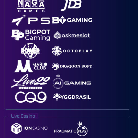
Live Casino