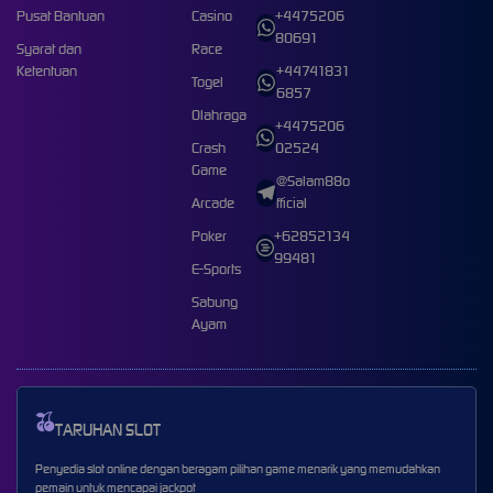
Pusat Bantuan
Casino
+4475206
80691
Syarat dan
Race
Ketentuan
+44741831
Togel
6857
Olahraga
+4475206
Crash
02524
Game
@Salam88o
Arcade
fficial
Poker
+62852134
99481
E-Sports
Sabung
Ayam
TARUHAN SLOT
Penyedia slot online dengan beragam pilihan game menarik yang memudahkan
pemain untuk mencapai jackpot