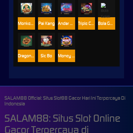
Monkey King Roulette
Pai Kang
Andar Bahar
Triple Chance
Bola Golek
Dragon Tiger 2
Sic Bo
Money Wheel Deluxe
SALAM88 Official: Situs Slot88 Gacor Hari Ini Terpercaya Di
Indonesia
SALAM88: Situs Slot Online
Gacor Terpercaya di