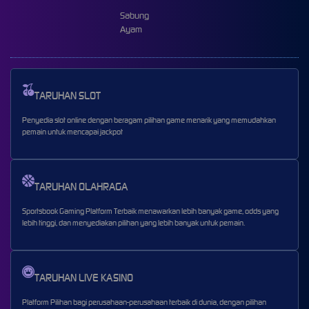
Sabung
Ayam
TARUHAN SLOT
Penyedia slot online dengan beragam pilihan game menarik yang memudahkan
pemain untuk mencapai jackpot
TARUHAN OLAHRAGA
Sportsbook Gaming Platform Terbaik menawarkan lebih banyak game, odds yang
lebih tinggi, dan menyediakan pilihan yang lebih banyak untuk pemain.
TARUHAN LIVE KASINO
Platform Pilihan bagi perusahaan-perusahaan terbaik di dunia, dengan pilihan