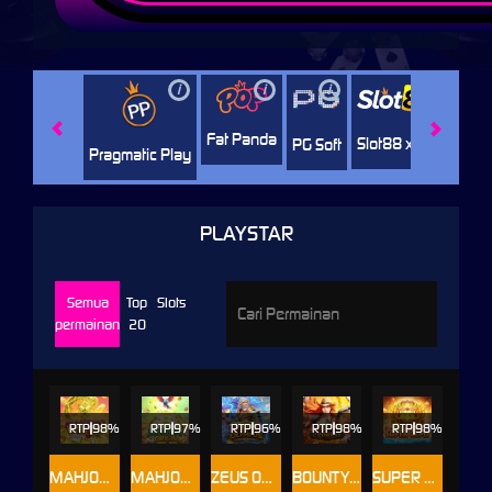
i
i
i
i
i
Facha
Fat Panda
Slot88 x PP
PG Soft
Pragmatic Play
PLAYSTAR
Semua
Top
Slots
permainan
20
RTP
98%
RTP
97%
RTP
96%
RTP
98%
RTP
98%
MAHJONG WAYS 3+
MAHJONG：ORIGIN
ZEUS OF OLYMPUS
BOUNTY EXPRESS
SUPER GEMS