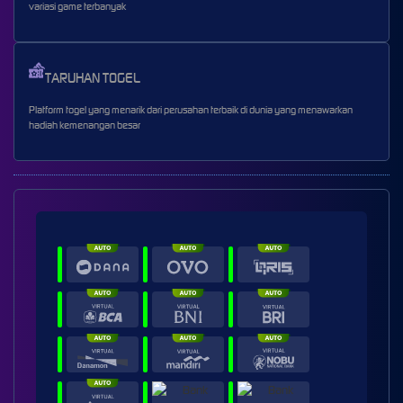
variasi game terbanyak
TARUHAN TOGEL
Platform togel yang menarik dari perusahan terbaik di dunia yang menawarkan
hadiah kemenangan besar