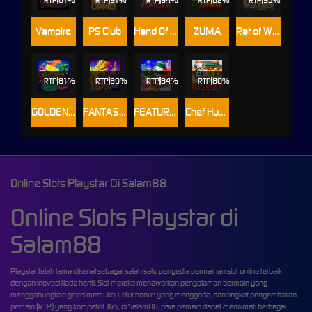
Vampire
PS Club
Hand Of God
ZUMA
Rat of Wealth
RTP
81%
RTP
89%
RTP
84%
RTP
80%
GOLDEN JADE
FANTASY - SOUTHEAST ASIA
FEATURE BUY・CHRISTMAS EXPRESS
Chef Husky
Online Slots Playstar Di Salam88
Online Slots Playstar di
Salam88
Playstar telah lama dikenal sebagai salah satu penyedia permainan slot online terbaik
dengan inovasi tiada henti. Slot mereka menawarkan pengalaman bermain yang
menggabungkan grafis memukau, fitur bonus yang menggoda, dan tingkat pengembalian
pemain (RTP) yang kompetitif. Kini, di Salam88, para pemain dapat menikmati berbagai