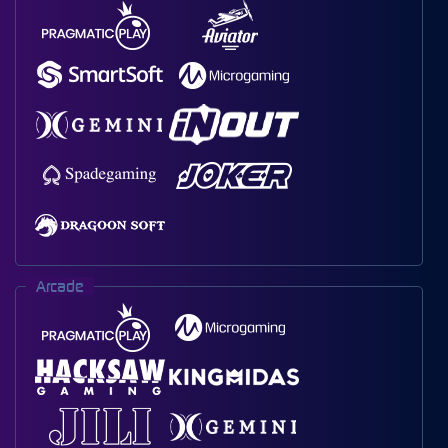
Arcade