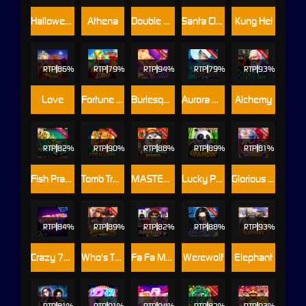
Halloween
Athena
Double Happiness
Santa Claus
Kung Hei
RTP
86%
RTP
79%
RTP
94%
RTP
79%
RTP
93%
Love
Fortune God
Burlesque 2
Aurora Wolf
Alchemy
RTP
82%
RTP
90%
RTP
88%
RTP
89%
RTP
81%
Fish Prawn Crab
Tomb Treasure
MASTER HAHA
Lucky Panda
Glorious Kingdom
RTP
84%
RTP
89%
RTP
82%
RTP
88%
RTP
93%
Crazy 777
Who's The Boss
Fa Fa Monkey
Werewolf
Elephant
RTP
81%
RTP
91%
RTP
94%
RTP
82%
RTP
93%