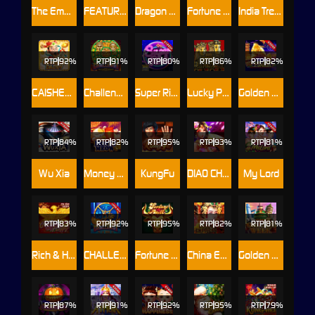
The Empire
FEATURE BUY・SUPER POWERFUL
Dragon Boat Festival
Fortune Teller
India Treasure
RTP
92%
RTP
91%
RTP
80%
RTP
86%
RTP
82%
CAISHEN DADDY
Challenge・Mayan Calendar
Super Rich
Lucky Poker 2
Golden Zongzi
RTP
84%
RTP
82%
RTP
95%
RTP
93%
RTP
81%
Wu Xia
Money Meow
KungFu
DIAO CHAN FA DA CAI
My Lord
RTP
83%
RTP
92%
RTP
95%
RTP
82%
RTP
81%
Rich & Happy
CHALLENGE・FU LU SHOU XI
Fortune Bull
China Empress
Golden Week
RTP
87%
RTP
91%
RTP
92%
RTP
95%
RTP
79%