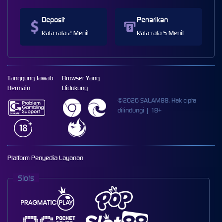
Deposit
Penarikan
Rata-rata 2 Menit
Rata-rata 5 Menit
Tanggung Jawab
Browser Yang
Bermain
Didukung
©2026 SALAM88. Hak cipta
dilindungi | 18+
Platform Penyedia Layanan
Slots