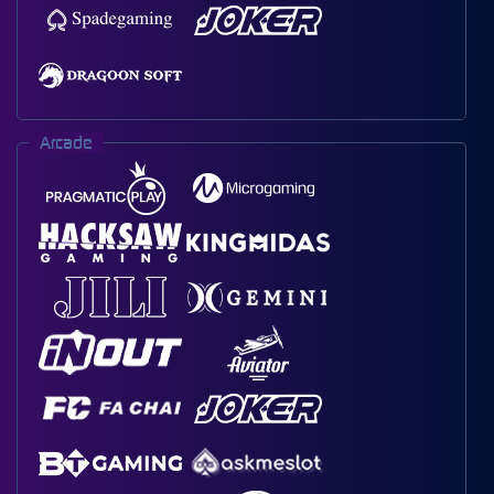
Arcade