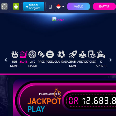
Main di
MASUK
DAFTAR
Telegram
HOT
SLOTS
LIVE
RACE
TOGEL
OLAHRAGA
CRASH
ARCADE
POKER
E-
SABUN
GAMES
CASINO
GAME
SPORTS
AYAM
IDR
12,689,
JACKPOT
PLAY