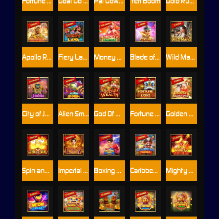
Fortune Jewels III
Goal Go Win
Pai Gow Ways
Yeti Boom
Gold Rush Cowboys
Apollo Ray of Luck
Fiery Lava
Money Empire
Blade of Fortune
Wild Mafia
City of Jewels
Alien Smash
God Of Wealth
Fortune Lions
Golden Horse Ride
Spin and Win
Imperial Majesty
Boxing Fury
Caribbean Riches
Mighty Sevens