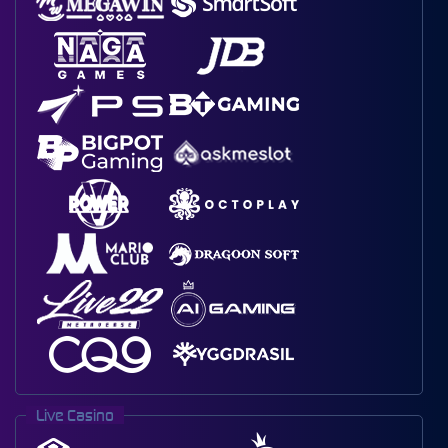
Live Casino