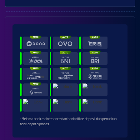
* Selama bank maintenance dan bank offline deposit dan penarikan
tidak dapat diproses