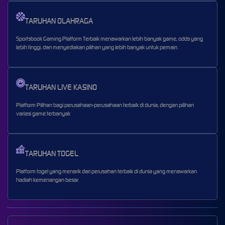
TARUHAN OLAHRAGA
Sportsbook Gaming Platform Terbaik menawarkan lebih banyak game, odds yang
lebih tinggi, dan menyediakan pilihan yang lebih banyak untuk pemain.
TARUHAN LIVE KASINO
Platform Pilihan bagi perusahaan-perusahaan terbaik di dunia, dengan pilihan
variasi game terbanyak
TARUHAN TOGEL
Platform togel yang menarik dari perusahan terbaik di dunia yang menawarkan
hadiah kemenangan besar