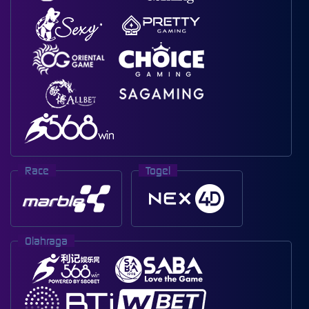
Race
Togel
Olahraga