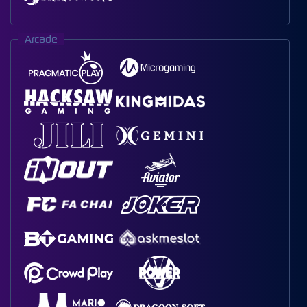
Arcade