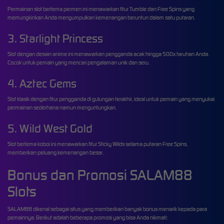
Permainan slot bertema permen ini menawarkan fitur Tumble dan Free Spins yang
memungkinkan Anda mengumpulkan kemenangan beruntun dalam satu putaran.
3. Starlight Princess
Slot dengan desain anime ini menawarkan pengganda acak hingga 500x taruhan Anda.
Cocok untuk pemain yang mencari pengalaman unik dan seru.
4. Aztec Gems
Slot klasik dengan fitur pengganda di gulungan terakhir, ideal untuk pemain yang menyukai
permainan sederhana namun menguntungkan.
5. Wild West Gold
Slot bertema koboi ini menawarkan fitur Sticky Wilds selama putaran Free Spins,
memberikan peluang kemenangan besar.
Bonus dan Promosi SALAM88
Slots
SALAM88 dikenal sebagai situs yang memberikan banyak bonus menarik kepada para
pemainnya. Berikut adalah beberapa promosi yang bisa Anda nikmati: