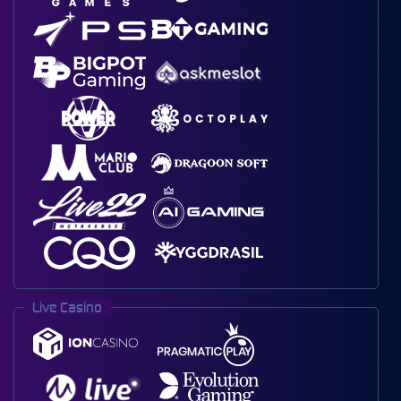
Live Casino