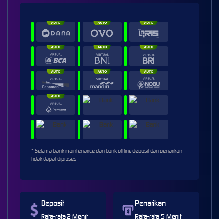
* Selama bank maintenance dan bank offline deposit dan penarikan
tidak dapat diproses
Deposit
Penarikan
Rata-rata 2 Menit
Rata-rata 5 Menit