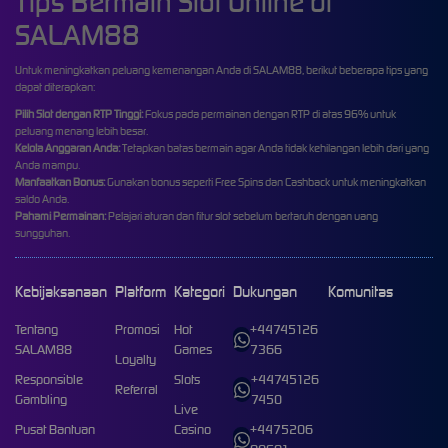
Tips Bermain Slot Online di
SALAM88
Untuk meningkatkan peluang kemenangan Anda di SALAM88, berikut beberapa tips yang
dapat diterapkan:
Pilih Slot dengan RTP Tinggi:
Fokus pada permainan dengan RTP di atas 96% untuk
peluang menang lebih besar.
Kelola Anggaran Anda:
Tetapkan batas bermain agar Anda tidak kehilangan lebih dari yang
Anda mampu.
Manfaatkan Bonus:
Gunakan bonus seperti Free Spins dan Cashback untuk meningkatkan
saldo Anda.
Pahami Permainan:
Pelajari aturan dan fitur slot sebelum bertaruh dengan uang
sungguhan.
Kebijaksanaan
Platform
Kategori
Dukungan
Komunitas
Tentang
Promosi
Hot
+44745126
SALAM88
Games
7366
Loyalty
Responsible
Slots
+44745126
Referral
Gambling
7450
Live
Pusat Bantuan
Casino
+4475206