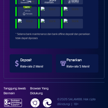
* Selama bank maintenance dan bank offline deposit dan penarikan
tidak dapat diproses
Deposit
Penarikan
Rata-rata 2 Menit
Rata-rata 5 Menit
Tanggung Jawab
Browser Yang
Bermain
Didukung
©2026 SALAM88. Hak cipta
dilindungi | 18+