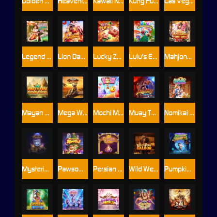
Golden Hatch
Heavenly Sage
Kawaii Neko
Kung Fu Warrior
Las Vegas Party
Legend of the White and Green Snake
Lion Dance Fortune
Lucky Zhu
Lulu's Enchanted Forest
Mahjong Fortune
Mayan Gold Hunt
Mega Wild Safari
Mochi Mochi
Muay Thai Arena
Nomikai Fever
Mysteries of Pandora
Pawsome Xmas
Persian Gems
Wild West Saloon
Pumpkin Night