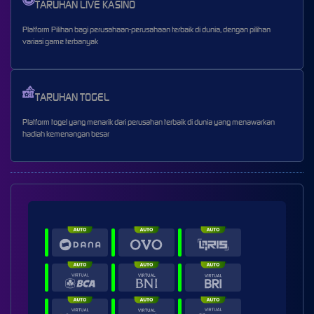
TARUHAN LIVE KASINO
Platform Pilihan bagi perusahaan-perusahaan terbaik di dunia, dengan pilihan
variasi game terbanyak
TARUHAN TOGEL
Platform togel yang menarik dari perusahan terbaik di dunia yang menawarkan
hadiah kemenangan besar