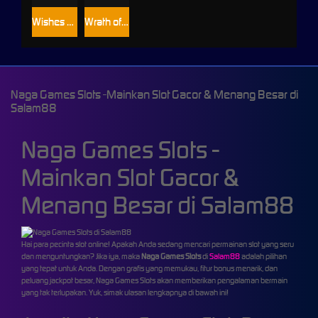
Wishes of the Genie
Wrath of Zeus
Naga Games Slots -Mainkan Slot Gacor & Menang Besar di
Salam88
Naga Games Slots -
Mainkan Slot Gacor &
Menang Besar di Salam88
Hai para pecinta slot online! Apakah Anda sedang mencari permainan slot yang seru
dan menguntungkan? Jika iya, maka
Naga Games Slots
di
Salam88
adalah pilihan
yang tepat untuk Anda. Dengan grafis yang memukau, fitur bonus menarik, dan
peluang jackpot besar, Naga Games Slots akan memberikan pengalaman bermain
yang tak terlupakan. Yuk, simak ulasan lengkapnya di bawah ini!