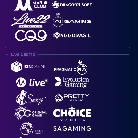
Live Casino