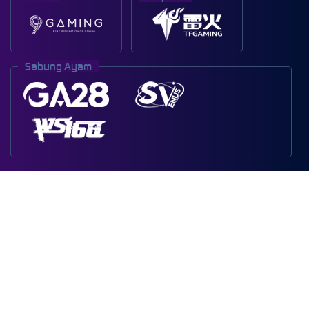
Sabung Ayam