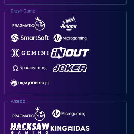
Crash Game
Arcade