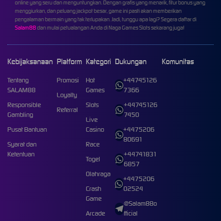
online yang seru dan menguntungkan. Dengan grafis yang menarik, fitur bonus yang
menggiurkan, dan peluang jackpot besar, game ini pasti akan memberikan
pengalaman bermain yang tak terlupakan. Jadi, tunggu apa lagi? Segera daftar di
Salam88
dan mulai petualangan Anda di Naga Games Slots sekarang juga!
Kebijaksanaan
Platform
Kategori
Dukungan
Komunitas
Tentang
Promosi
Hot
+44745126
SALAM88
Games
7366
Loyalty
Responsible
Slots
+44745126
Referral
Gambling
7450
Live
Pusat Bantuan
Casino
+4475206
80691
Syarat dan
Race
Ketentuan
+44741831
Togel
6857
Olahraga
+4475206
Crash
02524
Game
@Salam88o
Arcade
fficial