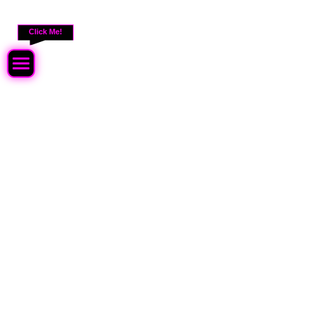
Click Me!