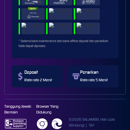
* Selama bank maintenance dan bank offline deposit dan penarikan
tidak dapat diproses
Deposit
Penarikan
Rata-rata 2 Menit
Rata-rata 5 Menit
Tanggung Jawab
Browser Yang
Bermain
Didukung
©2026 SALAM88. Hak cipta
dilindungi | 18+