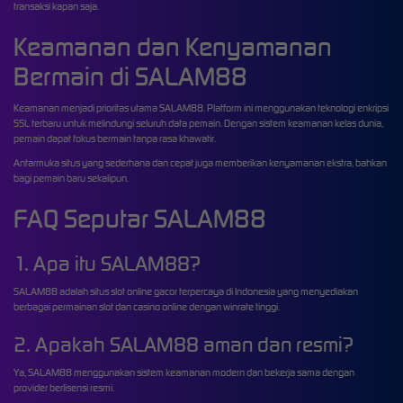
transaksi kapan saja.
Keamanan dan Kenyamanan
Bermain di SALAM88
Keamanan menjadi prioritas utama SALAM88. Platform ini menggunakan teknologi enkripsi
SSL terbaru untuk melindungi seluruh data pemain. Dengan sistem keamanan kelas dunia,
pemain dapat fokus bermain tanpa rasa khawatir.
Antarmuka situs yang sederhana dan cepat juga memberikan kenyamanan ekstra, bahkan
bagi pemain baru sekalipun.
FAQ Seputar SALAM88
1. Apa itu SALAM88?
SALAM88 adalah situs slot online gacor terpercaya di Indonesia yang menyediakan
berbagai permainan slot dan casino online dengan winrate tinggi.
2. Apakah SALAM88 aman dan resmi?
Ya, SALAM88 menggunakan sistem keamanan modern dan bekerja sama dengan
provider berlisensi resmi.