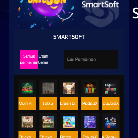
SMARTSOFT
Semua
Crash
permainan
Game
Multi Hot Wheel
JetX3
Crash Duel X
RodeoX
DoubleX
ChickenWays
Chicken Highway
Bottle Mania
TowerX
4 Bonuses Bonanza