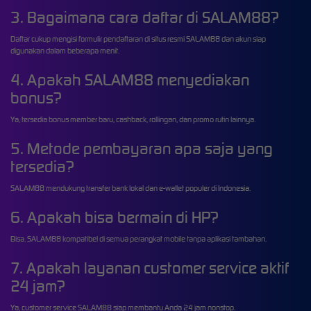
3. Bagaimana cara daftar di SALAM88?
Daftar cukup mengisi formulir pendaftaran di situs resmi SALAM88 dan akun siap
digunakan dalam beberapa menit.
4. Apakah SALAM88 menyediakan
bonus?
Ya, tersedia bonus member baru, cashback, rollingan, dan promo rutin lainnya.
5. Metode pembayaran apa saja yang
tersedia?
SALAM88 mendukung transfer bank lokal dan e-wallet populer di Indonesia.
6. Apakah bisa bermain di HP?
Bisa. SALAM88 kompatibel di semua perangkat mobile tanpa aplikasi tambahan.
7. Apakah layanan customer service aktif
24 jam?
Ya, customer service SALAM88 siap membantu Anda 24 jam nonstop.