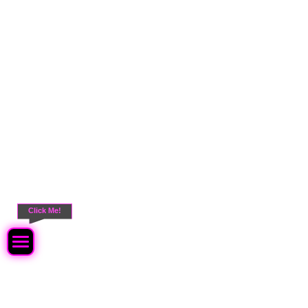
Click Me!