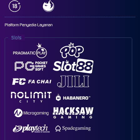
Platform Penyedia Layanan
Slots