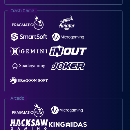
Crash Game
Arcade