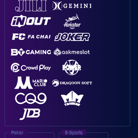
Poker
E-Sports