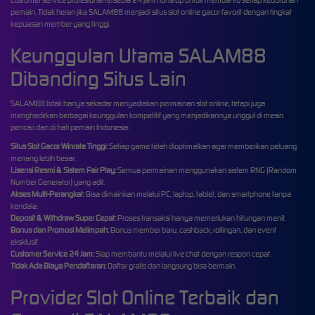
customer service profesional tersedia 24 jam nonstop untuk membantu setiap kebutuhan
pemain. Tidak heran jika SALAM88 menjadi situs slot online gacor favorit dengan tingkat
kepuasan member yang tinggi.
Keunggulan Utama SALAM88
Dibanding Situs Lain
SALAM88 tidak hanya sekadar menyediakan permainan slot online, tetapi juga
menghadirkan berbagai keunggulan kompetitif yang menjadikannya unggul di mesin
pencari dan di hati pemain Indonesia:
Situs Slot Gacor Winrate Tinggi:
Setiap game telah dioptimalkan agar memberikan peluang
menang lebih besar.
Lisensi Resmi & Sistem Fair Play:
Semua permainan menggunakan sistem RNG (Random
Number Generator) yang adil.
Akses Multi-Perangkat:
Bisa dimainkan melalui PC, laptop, tablet, dan smartphone tanpa
kendala.
Deposit & Withdraw Super Cepat:
Proses transaksi hanya memerlukan hitungan menit.
Bonus dan Promosi Melimpah:
Bonus member baru, cashback, rollingan, dan event
eksklusif.
Customer Service 24 Jam:
Siap membantu melalui live chat dengan respon cepat.
Tidak Ada Biaya Pendaftaran:
Daftar gratis dan langsung bisa bermain.
Provider Slot Online Terbaik dan