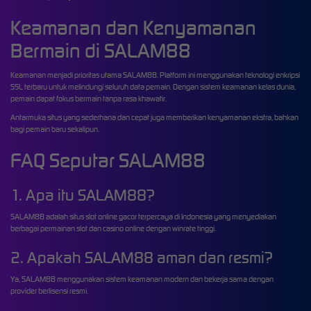
Keamanan dan Kenyamanan
Bermain di SALAM88
Keamanan menjadi prioritas utama SALAM88. Platform ini menggunakan teknologi enkripsi
SSL terbaru untuk melindungi seluruh data pemain. Dengan sistem keamanan kelas dunia,
pemain dapat fokus bermain tanpa rasa khawatir.
Antarmuka situs yang sederhana dan cepat juga memberikan kenyamanan ekstra, bahkan
bagi pemain baru sekalipun.
FAQ Seputar SALAM88
1. Apa itu SALAM88?
SALAM88 adalah situs slot online gacor terpercaya di Indonesia yang menyediakan
berbagai permainan slot dan casino online dengan winrate tinggi.
2. Apakah SALAM88 aman dan resmi?
Ya, SALAM88 menggunakan sistem keamanan modern dan bekerja sama dengan
provider berlisensi resmi.