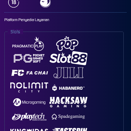
Platform Penyedia Layanan
Slots