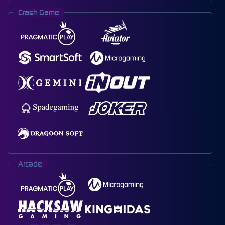
Crash Game
Arcade