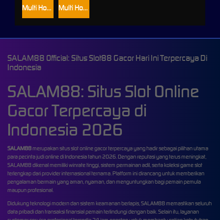
Multi Hot 5 Wild
Multi Hot Wild Ways
SALAM88 Official: Situs Slot88 Gacor Hari Ini Terpercaya Di
Indonesia
SALAM88: Situs Slot Online
Gacor Terpercaya di
Indonesia 2026
SALAM88
merupakan situs slot online gacor terpercaya yang hadir sebagai pilihan utama
para pecinta judi online di Indonesia tahun 2026. Dengan reputasi yang terus meningkat,
SALAM88 dikenal memiliki winrate tinggi, sistem permainan adil, serta koleksi game slot
terlengkap dari provider internasional ternama. Platform ini dirancang untuk memberikan
pengalaman bermain yang aman, nyaman, dan menguntungkan bagi pemain pemula
maupun profesional.
Didukung teknologi modern dan sistem keamanan berlapis, SALAM88 memastikan seluruh
data pribadi dan transaksi finansial pemain terlindungi dengan baik. Selain itu, layanan