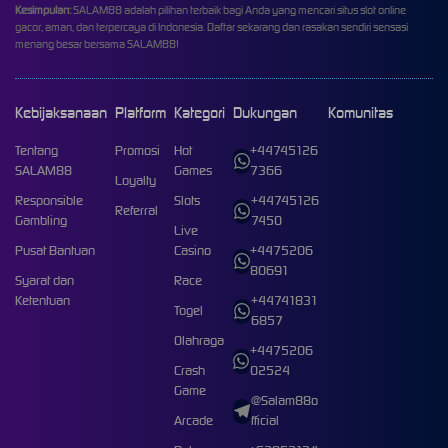
Kesimpulan:
SALAM88 adalah pilihan terbaik bagi Anda yang mencari situs slot online
gacor, aman, dan terpercaya di Indonesia. Daftar sekarang dan rasakan sendiri sensasi
menang besar bersama SALAM88!
Kebijaksanaan
Platform
Kategori
Dukungan
Komunitas
Tentang
Promosi
Hot
+44745126
SALAM88
Games
7366
Loyalty
Responsible
Slots
+44745126
Referral
Gambling
7450
Live
Pusat Bantuan
Casino
+4475206
80691
Syarat dan
Race
Ketentuan
+44741831
Togel
6857
Olahraga
+4475206
Crash
02524
Game
@Salam88o
Arcade
fficial