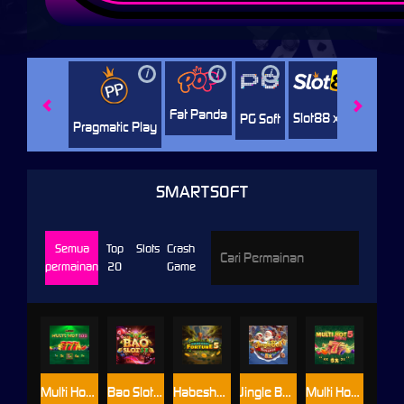
i
i
i
i
i
Facha
Fat Panda
Slot88 x PP
PG Soft
Pragmatic Play
SMARTSOFT
Semua
Top
Slots
Crash
permainan
20
Game
Multi Hot 100
Bao Slot 5X
Habesha Fortune 5
Jingle Bell Bonanza
Multi Hot 5 Deluxe