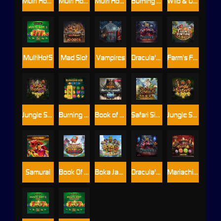
Multi Hot 20
Multi Hot 40
Multi Hot Ways
Burning Ice 40
Wild & Gods
MultiHot5
Mad Slot
Vampires
Dracula's Fortune
Farm's Fortune
Jungle Sisters Deluxe
Burning Ice
Book of Futuria
Safari Simba
Jungle Sisters
Samurai
Book Of Bonanza
Boka Jamba 10
Dracula's Fortune Halloween Edition
Mariachi Coins