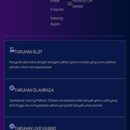
Poker
+62852134
99481
E-Sports
Sabung
Ayam
TARUHAN SLOT
Penyedia slot online dengan beragam pilihan game menarik yang memudahkan
pemain untuk mencapai jackpot
TARUHAN OLAHRAGA
Sportsbook Gaming Platform Terbaik menawarkan lebih banyak game, odds yang
lebih tinggi, dan menyediakan pilihan yang lebih banyak untuk pemain.
TARUHAN LIVE KASINO