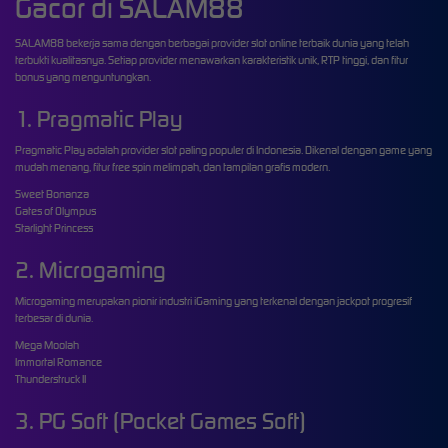
Gacor di SALAM88
SALAM88 bekerja sama dengan berbagai provider slot online terbaik dunia yang telah
terbukti kualitasnya. Setiap provider menawarkan karakteristik unik, RTP tinggi, dan fitur
bonus yang menguntungkan.
1. Pragmatic Play
Pragmatic Play adalah provider slot paling populer di Indonesia. Dikenal dengan game yang
mudah menang, fitur free spin melimpah, dan tampilan grafis modern.
Sweet Bonanza
Gates of Olympus
Starlight Princess
2. Microgaming
Microgaming merupakan pionir industri iGaming yang terkenal dengan jackpot progresif
terbesar di dunia.
Mega Moolah
Immortal Romance
Thunderstruck II
3. PG Soft (Pocket Games Soft)