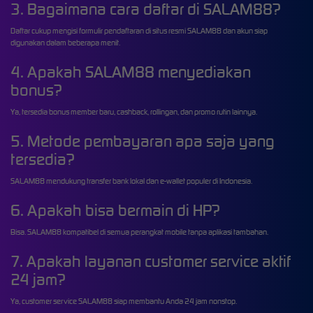
3. Bagaimana cara daftar di SALAM88?
Daftar cukup mengisi formulir pendaftaran di situs resmi SALAM88 dan akun siap
digunakan dalam beberapa menit.
4. Apakah SALAM88 menyediakan
bonus?
Ya, tersedia bonus member baru, cashback, rollingan, dan promo rutin lainnya.
5. Metode pembayaran apa saja yang
tersedia?
SALAM88 mendukung transfer bank lokal dan e-wallet populer di Indonesia.
6. Apakah bisa bermain di HP?
Bisa. SALAM88 kompatibel di semua perangkat mobile tanpa aplikasi tambahan.
7. Apakah layanan customer service aktif
24 jam?
Ya, customer service SALAM88 siap membantu Anda 24 jam nonstop.