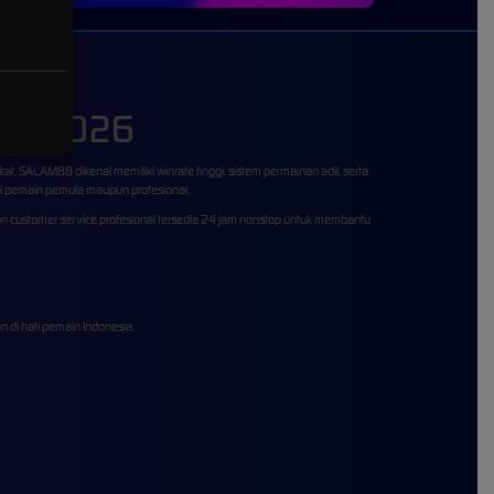
esia 2026
at, SALAM88 dikenal memiliki winrate tinggi, sistem permainan adil, serta
gi pemain pemula maupun profesional.
nan customer service profesional tersedia 24 jam nonstop untuk membantu
 di hati pemain Indonesia: