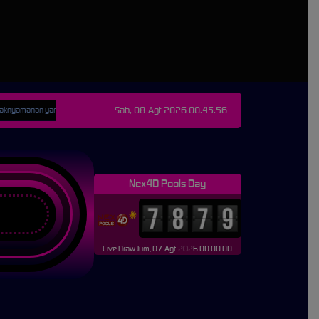
Sab, 08-Agt-2026 00.45.56
an yang mungkin ditimbulkan.
Pemeliharaan Terjadwal: MarbleX pada 31-Jul-2026 dari 00.00
Nex4D Pools Day
Live Draw Jum, 07-Agt-2026 00.00.00