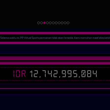
u ini, PP Virtual Sports permainan tidak akan tersedia. Kami memohon maaf atas ketidaknyaman
IDR
12,742,995,084