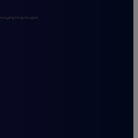
r bonus yang menguntungkan.