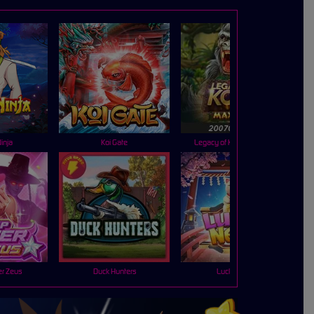
inja
Koi Gate
Legacy of Kong Maxways
r Zeus
Duck Hunters
Lucky Neko