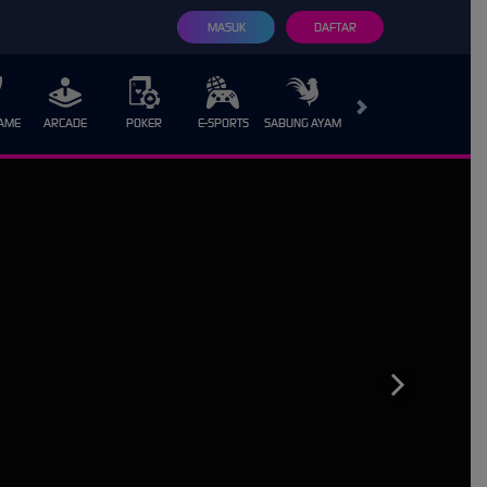
MASUK
DAFTAR
GAME
ARCADE
POKER
E-SPORTS
SABUNG AYAM
PROMOSI